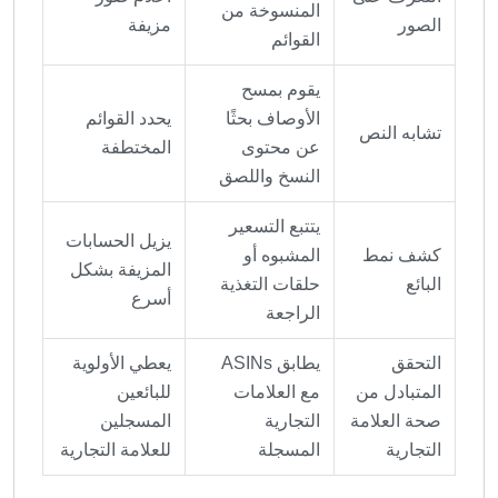
المنسوخة من
الصور
مزيفة
القوائم
يقوم بمسح
الأوصاف بحثًا
يحدد القوائم
تشابه النص
عن محتوى
المختطفة
النسخ واللصق
يتتبع التسعير
يزيل الحسابات
كشف نمط
المشبوه أو
المزيفة بشكل
البائع
حلقات التغذية
أسرع
الراجعة
التحقق
يطابق ASINs
يعطي الأولوية
المتبادل من
مع العلامات
للبائعين
صحة العلامة
التجارية
المسجلين
التجارية
المسجلة
للعلامة التجارية