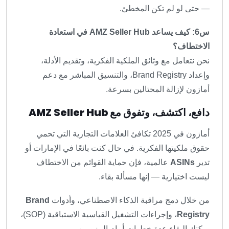
— حتى لو لم تكن المخطئ.
س6: كيف يساعد AMZ Seller Hub في استعادة
الاختطاف؟
نحن نتعامل مع وثائق الملكية الفكرية، وتقديم الأدلة،
وإعداد Brand Registry، والتنسيق المباشر مع دعم
أمازون لإزالة المحتالين بسرعة.
دافع، اكتشف، وتفوق مع AMZ Seller Hub
أمازون في 2025 تكافئ العلامات التجارية التي تحمي
حقوق ملكيتها الفكرية. في حال كنت بائعًا في الإمارات أو
تدير
ASINs
عالمية، فإن حماية القوائم من الاختطاف
ليست اختيارية — إنها مسألة بقاء.
من خلال دمج مراقبة الذكاء الاصطناعي، وأدوات
Brand
Registry
، وإجراءات التشغيل القياسية الاستباقية (SOP)،
يمكنك البقاء عدة خطوات أمام المزورين.