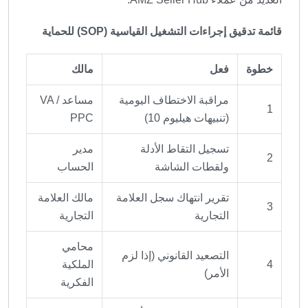
قائمة تدقيق إجراءات التشغيل القياسية (SOP) للحماية
خطوة
فعل
مالك
مراقبة الاختطاف اليومية
مساعد VA /
1
(تنبيهات هيليوم 10)
PPC
تسجيل التقاط الأدلة
مدير
2
ولقطات الشاشة
الحساب
تقرير انتهاك سجل العلامة
مالك العلامة
3
التجارية
التجارية
محامي
التصعيد القانوني (إذا لزم
4
الملكية
الأمر)
الفكرية