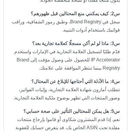
يكون منتجًا مقلدًا أو نسخة منخفضة الجودة.
س2: كيف يمكنني منع المحتالين قبل ظهورهم؟
سجل في Brand Registry، وطبق رموز الشفافية، وراقب
قوائمك باستخدام أدوات التنبيه.
س3: ماذا لو لم أكن مسجلًا كعلامة تجارية بعد؟
قدّم طلبًا لتسجيل العلامة التجارية في الإمارات واستخدم
IP Accelerator للحصول على وصول مؤقت إلى Brand
Registry بينما تنتظر الموافقة على علامتك.
س4: ما الأدلة التي أحتاجها للإبلاغ عن المحتال؟
تتطلب أمازون شهادة العلامة التجارية، وإثبات الفواتير،
وصور المنتجات التي تظهر بوضوح ملكية العلامة التجارية.
س5: هل يمكن للمحتالين التأثير على صحة حسابي؟
نعم. إذا قدم المشترون شكاوى أو قاموا بإرجاع منتجات
مقلدة تحت ASIN الخاص بك، قد يتعرض حسابك للعقوبة