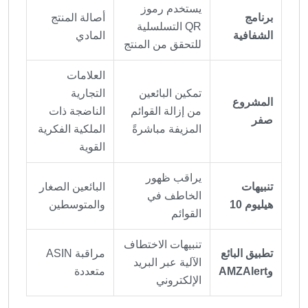
يستخدم رموز
برنامج
أصالة المنتج
QR التسلسلية
الشفافية
المادي
للتحقق من المنتج
العلامات
تمكين البائعين
التجارية
المشروع
من إزالة القوائم
الناضجة ذات
صفر
المزيفة مباشرةً
الملكية الفكرية
القوية
يراقب ظهور
تنبيهات
البائعين الصغار
الخاطف في
هيليوم 10
والمتوسطين
القوائم
تنبيهات الاختطاف
تطبيق البائع
مراقبة ASIN
الآلية عبر البريد
وAMZAlert
متعددة
الإلكتروني