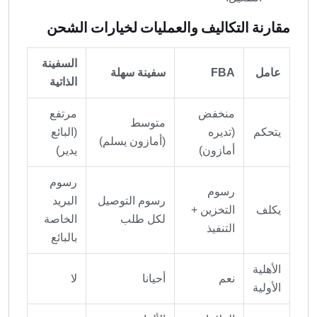
مقارنة التكاليف والعمليات لخيارات الشحن
السفينة
عامل
FBA
سفينة سهلة
الذاتية
منخفض
مرتفع
متوسط ​​
يتحكم
(تديره
(البائع
(أمازون يسلم)
أمازون)
يدير)
رسوم
رسوم
رسوم التوصيل
البريد
يكلف
التخزين +
لكل طلب
الخاصة
التنفيذ
بالبائع
الأهلية
نعم
أحيانا
لا
الأولية