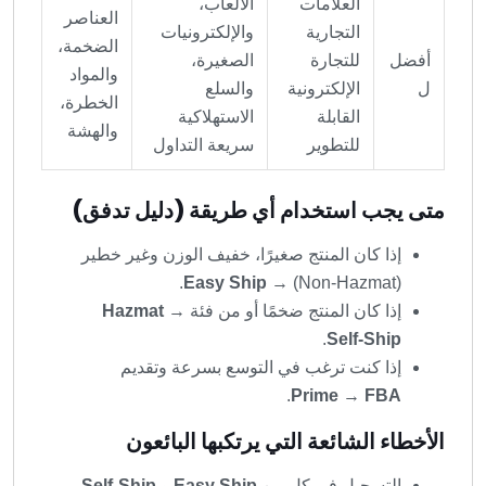
العلامات
الألعاب،
العناصر
التجارية
والإلكترونيات
الضخمة،
أفضل
للتجارة
الصغيرة،
والمواد
ل
الإلكترونية
والسلع
الخطرة،
القابلة
الاستهلاكية
والهشة
للتطوير
سريعة التداول
متى يجب استخدام أي طريقة (دليل تدفق)
إذا كان المنتج صغيرًا، خفيف الوزن وغير خطير
.
Easy Ship
(Non-Hazmat) →
إذا كان المنتج ضخمًا أو من فئة
→
Hazmat
.
Self-Ship
إذا كنت ترغب في التوسع بسرعة وتقديم
.
Prime
→
FBA
الأخطاء الشائعة التي يرتكبها البائعون
التسجيل في كل من
Easy Ship
و
Self-Ship